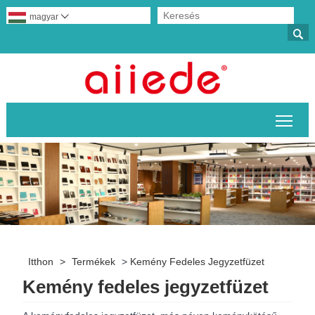
magyar


A fő
Itthon
>
Termékek
>
Kemény Fedeles Jegyzetfüzet
Kemény fedeles jegyzetfüzet