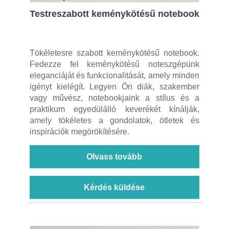
Testreszabott keménykötésű notebook
Tökéletesre szabott keménykötésű notebook.
Fedezze fel keménykötésű noteszgépünk
eleganciáját és funkcionalitását, amely minden
igényt kielégít. Legyen Ön diák, szakember
vagy művész, notebookjaink a stílus és a
praktikum egyedülálló keverékét kínálják,
amely tökéletes a gondolatok, ötletek és
inspirációk megörökítésére.
Olvass tovább
Kérdés küldése