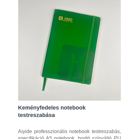
Keményfedeles notebook
testreszabása
Aiyide professzionális notebook testreszabás,
specifikáció A5 notebook, borító színváltó PU