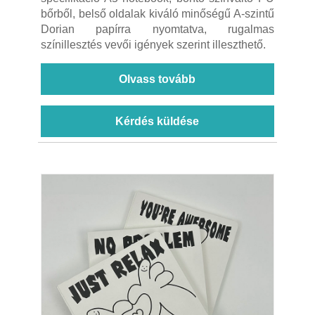
bőrből, belső oldalak kiváló minőségű A-szintű
Dorian papírra nyomtatva, rugalmas
színillesztés vevői igények szerint illeszthető.
Olvass tovább
Kérdés küldése