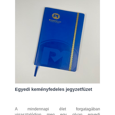
Egyedi keményfedeles jegyzetfüzet
A mindennapi élet forgatagában
vigasztalódjon meg egy olyan egyedi