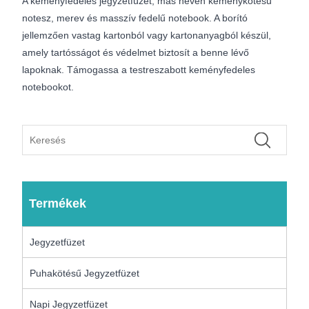
A keményfedeles jegyzetfüzet, más néven keménykötésű
notesz, merev és masszív fedelű notebook. A borító
jellemzően vastag kartonból vagy kartonanyagból készül,
amely tartósságot és védelmet biztosít a benne lévő
lapoknak. Támogassa a testreszabott keményfedeles
notebookot.
Termékek
Jegyzetfüzet
Puhakötésű Jegyzetfüzet
Napi Jegyzetfüzet