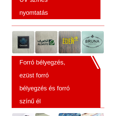
nyomtatás
Forró bélyegzés,
ezüst forró
bélyegzés és forró
színű él