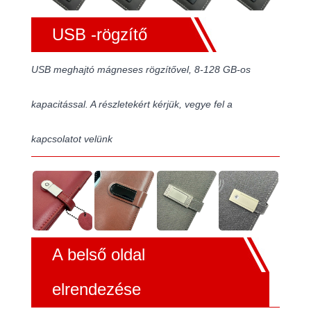
USB -rögzítő
USB meghajtó mágneses rögzítővel, 8-128 GB-os
kapacitással. A részletekért kérjük, vegye fel a
kapcsolatot velünk
A belső oldal
elrendezése