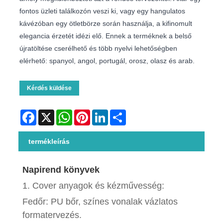
fontos üzleti találkozón veszi ki, vagy egy hangulatos
kávézóban egy ötletbörze során használja, a kifinomult
elegancia érzetét idézi elő. Ennek a terméknek a belső
újratöltése cserélhető és több nyelvi lehetőségben
elérhető: spanyol, angol, portugál, orosz, olasz és arab.
Kérdés küldése
Facebook
X
WhatsApp
Pinterest
LinkedIn
Share
termékleírás
Napirend könyvek
1. Cover anyagok és kézművesség:
Fedőr: PU bőr, színes vonalak vázlatos
formatervezés.