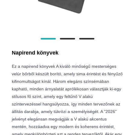
Napirend könyvek
Ez a napirend könyvek A kiváló minőségű mesterséges
velúr bőrből készült borító, amely sima érintést és fényűző
kifinomultságot kínál. Három elegáns színsémában
kapható, minden árnyalatát aprólékosan választják ki-egy
stílusos fő színt, amely egy feltűnő V alakú
színtervezéssel hangsúlyozza, így minden tervezőnek az
állítás darabja, amely tükrözi a személyiségét. A "2026"
jelvényt elegánsan megvágják a V alakú akcentus
mentén, hozzáadva egy modern és koherens érintést,
amely megkülönbözteti azt a rendes tervezőktől. Akár egy