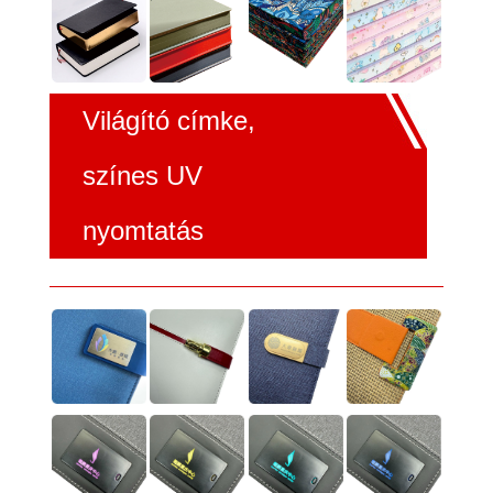
Világító címke,
színes UV
nyomtatás