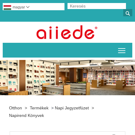
magyar


A fő
Otthon
>
Termékek
>
Napi Jegyzetfüzet
>
Napirend Könyvek