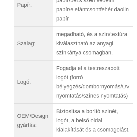
papír/bézs szemvédelmi
Papír:
papír/elefántcsontfehér daolin
papír
megadható, és a szín/textúra
Szalag:
kiválasztható az anyagi
színkártya csomagban.
Fogadja el a testreszabott
logót (forró
Logó:
bélyegzés/dombornyomás/UV
nyomtatás/színes nyomtatás)
Biztosítsa a borító színét,
OEM/Design
logót, a belső oldal
gyártás:
kialakítását és a csomagolást.