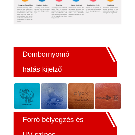
Dombornyomó
hatás kijelző
Forró bélyegzés és
UV színes