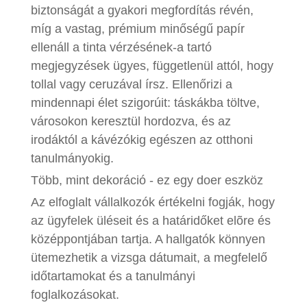
biztonságát a gyakori megfordítás révén,
míg a vastag, prémium minőségű papír
ellenáll a tinta vérzésének-a tartó
megjegyzések ügyes, függetlenül attól, hogy
tollal vagy ceruzával írsz. Ellenőrizi a
mindennapi élet szigorúit: táskákba töltve,
városokon keresztül hordozva, és az
irodáktól a kávézókig egészen az otthoni
tanulmányokig.
Több, mint dekoráció - ez egy doer eszköz
Az elfoglalt vállalkozók értékelni fogják, hogy
az ügyfelek üléseit és a határidőket elõre és
középpontjában tartja. A hallgatók könnyen
ütemezhetik a vizsga dátumait, a megfelelő
időtartamokat és a tanulmányi
foglalkozásokat.