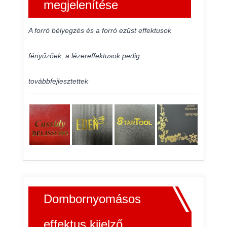
megjelenítése
A forró bélyegzés és a forró ezüst effektusok
fényűzőek, a lézereffektusok pedig
továbbfejlesztettek
Dombornyomásos
effektus kijelző