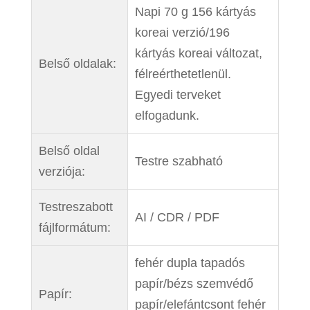
Napi 70 g 156 kártyás
koreai verzió/196
kártyás koreai változat,
Belső oldalak:
félreérthetetlenül.
Egyedi terveket
elfogadunk.
Belső oldal
Testre szabható
verziója:
Testreszabott
AI / CDR / PDF
fájlformátum:
fehér dupla tapadós
papír/bézs szemvédő
Papír:
papír/elefántcsont fehér