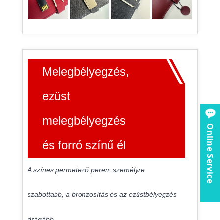
Melegbélyegzés,
ezüst
melegbélyegzés
Online Service
és forró színű él
A színes permetező perem személyre
szabottabb, a bronzosítás és az ezüstbélyegzés
drágább