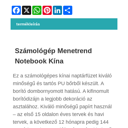
Facebook
X
WhatsApp
Pinterest
LinkedIn
Share
termékleírás
Számológép Menetrend
Notebook Kína
Ez a számológépes kínai naptárfüzet kiváló
minőségű és tartós PU bőrből készült. A
borító dombornyomott hatású. A kifinomult
borítódizájn a legjobb dekoráció az
asztalához. Kiváló minőségű papírt használ
– az első 15 oldalon éves tervek és havi
tervek, a következő 12 hónapra pedig 144