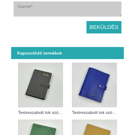
Kapcsolódó termékek
Testreszabott tok szórólapos jegyzetfüzethez
Testreszabott tok szórólapos jegyzetfüzethez