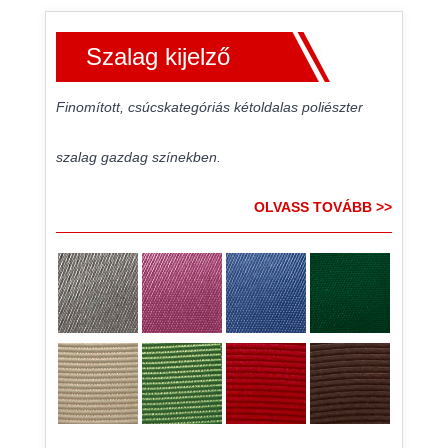
Szalag kijelző
Finomított, csúcskategóriás kétoldalas poliészter
szalag gazdag színekben.
OLVASS TOVÁBB >>