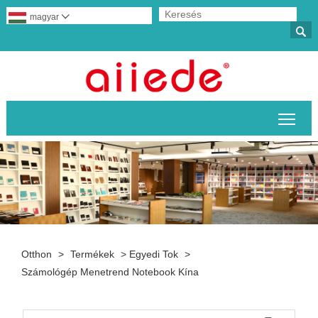
magyar


A fő
Otthon
>
Termékek
>
Egyedi Tok
>
Számológép Menetrend Notebook Kína