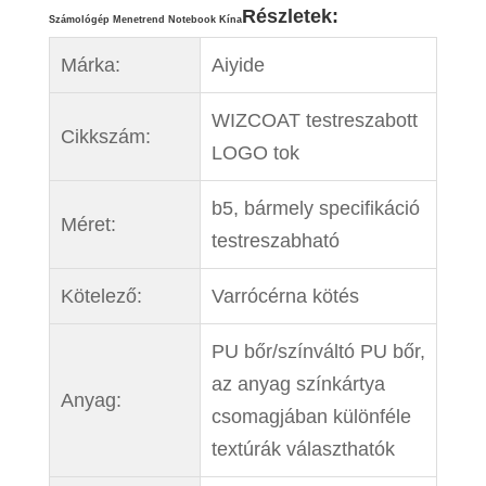
Részletek:
Számológép Menetrend Notebook Kína
Márka:
Aiyide
WIZCOAT testreszabott
Cikkszám:
LOGO tok
b5, bármely specifikáció
Méret:
testreszabható
Kötelező:
Varrócérna kötés
PU bőr/színváltó PU bőr,
az anyag színkártya
Anyag:
csomagjában különféle
textúrák választhatók