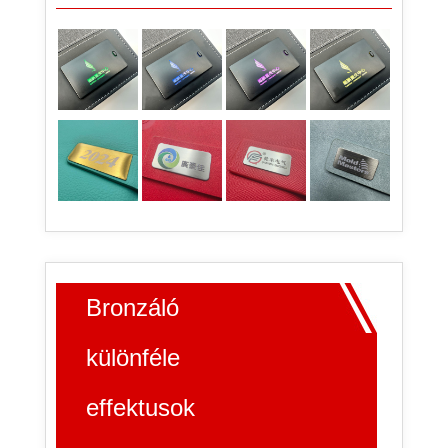
Bronzáló
különféle
effektusok