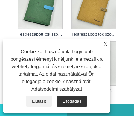
Testreszabott tok szórólapos jegyzetfüzethez
Testreszabott tok szórólapos jegyzetfüzethez
X
Cookie-kat használunk, hogy jobb
böngészési élményt kínáljunk, elemezzük a
webhely forgalmát és személyre szabjuk a
tartalmat. Az oldal használatával Ön
elfogadja a cookie-k használatát.
Adatvédelmi szabályzat
Testreszabott tok szórólapos jegyzetfüzethez
Testreszabott tok szórólapos jegyzetfüzethez
Elutasít
Elfogadás
WhatsApp
Email
Copyright © 2023 Suzhou Aiyide Stationery Co.,Ltd. Minden jog