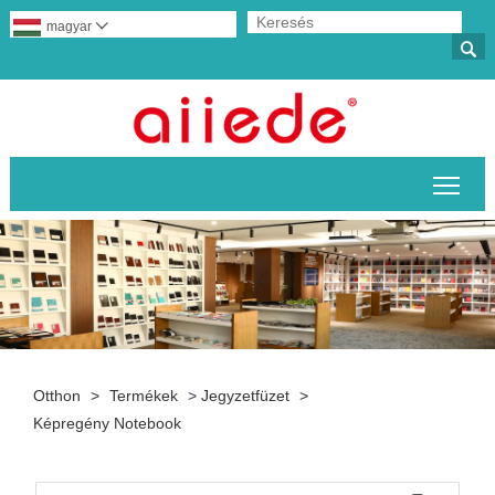
magyar


A fő
Otthon
>
Termékek
>
Jegyzetfüzet
>
Képregény Notebook