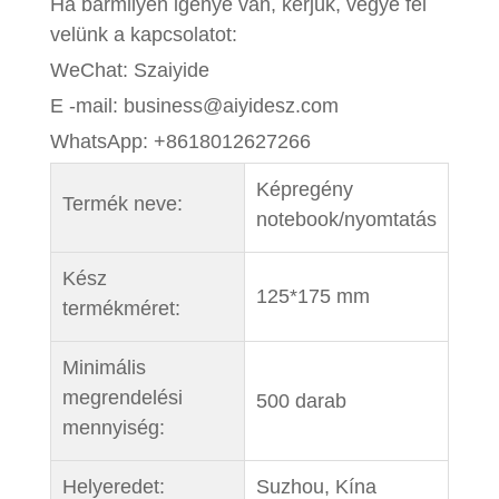
Ha bármilyen igénye van, kérjük, vegye fel
velünk a kapcsolatot:
WeChat: Szaiyide
E -mail: business@aiyidesz.com
WhatsApp: +8618012627266
Képregény
Termék neve:
notebook/nyomtatás
Kész
125*175 mm
termékméret:
Minimális
megrendelési
500 darab
mennyiség:
Hely
eredet:
Suzhou, Kína