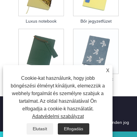
Luxus notebook
Bőr jegyzetfüzet
X
Cookie-kat használunk, hogy jobb
Bőrkötésű jegyzetfüzet
Tervező notebook
böngészési élményt kínáljunk, elemezzük a
webhely forgalmát és személyre szabjuk a
tartalmat. Az oldal használatával Ön
elfogadja a cookie-k használatát.
Adatvédelmi szabályzat
Copyright © 2023 Suzhou Aiyide Stationery Co.,Ltd. Minden jog
fenntartva.
Elutasít
Elfogadás