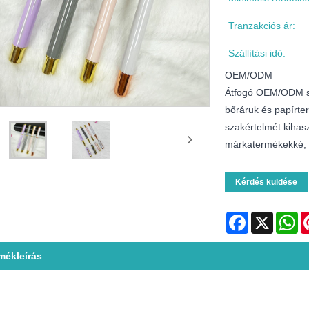
Tranzakciós ár:
Szállítási idő:
OEM/ODM
Átfogó OEM/ODM szo
bőráruk és papírte
szakértelmét kihasz
márkatermékekké, am
Kérdés küldése
Facebook
X
Wh
mékleírás