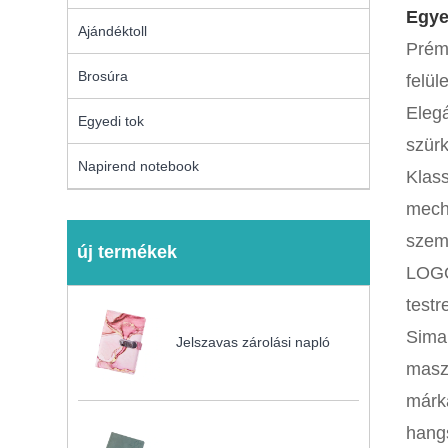
Egye
Ajándéktoll
Prémi
Brosúra
felül
Elegá
Egyedi tok
szürk
Napirend notebook
Klas
mecha
szemé
új termékek
LOGO
test
Sima 
Jelszavas zárolási napló
masz
márka
hang