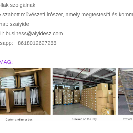
ollak szolgálnak
e szabott művészeti írószer, amely megtestesíti és komm
at: szaiyide
il: business@aiyidesz.com
sapp: +8618012627266
MAG: