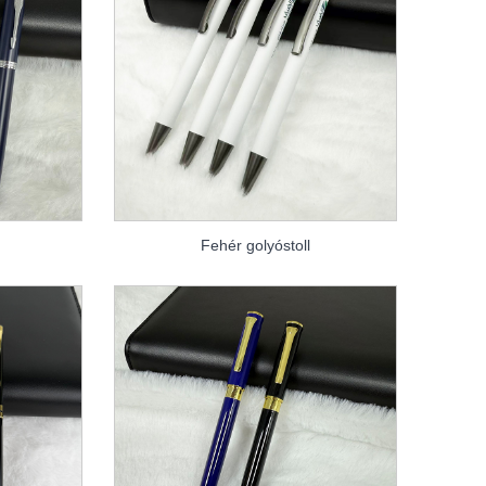
Fehér golyóstoll