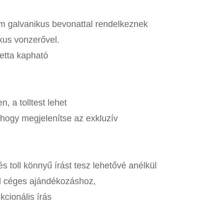
om galvanikus bevonattal rendelkeznek
uxus vonzerővel.
letta kapható
 a tolltest lehet
hogy megjelenítse az exkluzív
s toll könnyű írást tesz lehetővé anélkül
ul céges ajándékozáshoz,
cionális írás