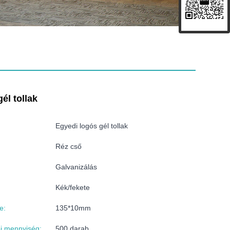
él tollak
Egyedi logós gél tollak
Réz cső
Galvanizálás
Kék/fekete
e:
135*10mm
si mennyiség:
500 darab