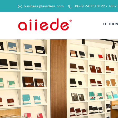

business@aiyidesz.com
+86-512-67318122 / +86-

OTTHO