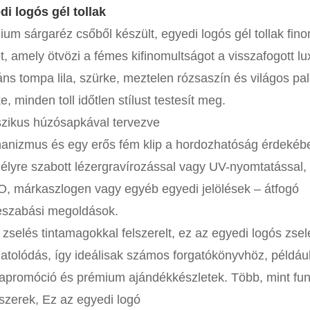
di logós gél tollak
um sárgaréz csőből készült, egyedi logós gél tollak fin
et, amely ötvözi a fémes kifinomultságot a visszafogott l
ns tompa lila, szürke, meztelen rózsaszín és világos pa
e, minden toll időtlen stílust testesít meg.
szikus húzósapkával tervezve
nizmus és egy erős fém klip a hordozhatóság érdekében,
lyre szabott lézergravírozással vagy UV-nyomtatással, 
, márkaszlogen vagy egyéb egyedi jelölések – átfogó
reszabási megoldások.
zselés tintamagokkal felszerelt, ez az egyedi logós zselé
atolódás, így ideálisak számos forgatókönyvhöz, példá
promóció és prémium ajándékkészletek. Több, mint funk
szerek, Ez az egyedi logó