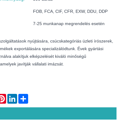
FOB, FCA, CIF, CFR, EXW, DDU, DDP
7-25 munkanap megrendelés esetén
lgáltatások nyújtására, csúcskategóriás üzleti írószerek,
rmékek exportálására specializálódtunk. Évek gyártási
nálva alakítjuk elképzelését kiváló minőségű
elyek javítják vállalati imázsát.
atsApp
Pinterest
LinkedIn
Share