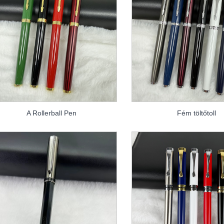
A Rollerball Pen
Fém töltőtoll