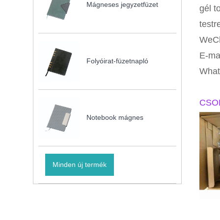
Mágneses jegyzetfüzet
gél t
testr
WeCh
E-ma
Folyóirat-füzetnapló
What
CSO
Notebook mágnes
Minden új termék