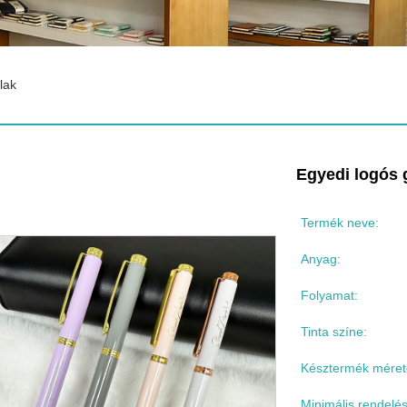
lak
Egyedi logós g
Termék neve:
Anyag:
Folyamat:
Tinta színe:
Késztermék méret
Minimális rendelé