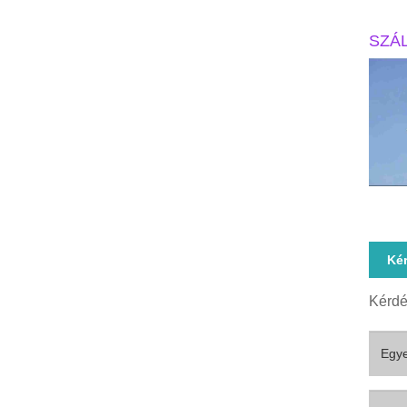
SZÁ
Ké
Kérdé