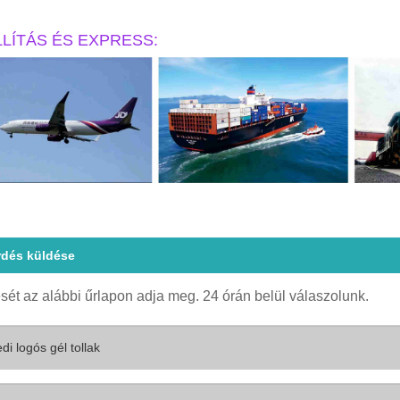
LLÍTÁS ÉS EXPRESS
:
rdés küldése
sét az alábbi űrlapon adja meg. 24 órán belül válaszolunk.