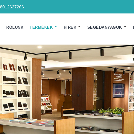
18012627266
N
RÓLUNK
TERMÉKEK
HÍREK
SEGÉDANYAGOK