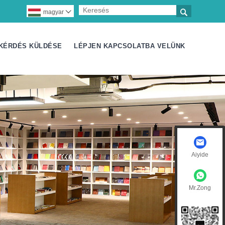

magyar

KÉRDÉS KÜLDÉSE
LÉPJEN KAPCSOLATBA VELÜNK
Aiyide
Mr.Zong