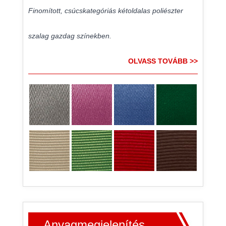
Finomított, csúcskategóriás kétoldalas poliészter
szalag gazdag színekben.
OLVASS TOVÁBB >>
Anyagmegjelenítés