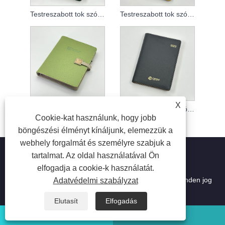
Testreszabott tok szórólapos jegyzetfüzethez
Testreszabott tok szórólapos jegyzetfüzethez
X
Testreszabott tok szórólapos jegyzetfüzethez
Testreszabott tok szórólapos jegyzetfüzethez
Cookie-kat használunk, hogy jobb
böngészési élményt kínáljunk, elemezzük a
webhely forgalmát és személyre szabjuk a
tartalmat. Az oldal használatával Ön
elfogadja a cookie-k használatát.
Copyright © 2023 Suzhou Aiyide Stationery Co.,Ltd. Minden jog
Adatvédelmi szabályzat
fenntartva.
Elutasít
Elfogadás
WhatsApp
Email