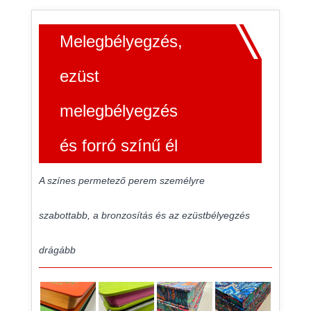
Melegbélyegzés,
ezüst
melegbélyegzés
és forró színű él
A színes permetező perem személyre
szabottabb, a bronzosítás és az ezüstbélyegzés
drágább