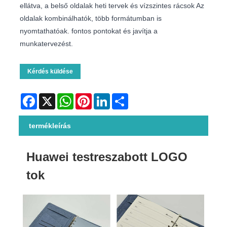
ellátva, a belső oldalak heti tervek és vízszintes rácsok Az
oldalak kombinálhatók, több formátumban is
nyomtathatóak. fontos pontokat és javítja a
munkatervezést.
Kérdés küldése
Facebook
X
WhatsApp
Pinterest
LinkedIn
Share
termékleírás
Huawei testreszabott LOGO
tok