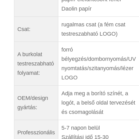
Daolin papír
rugalmas csat (a fém csat
Csat:
testreszabható LOGO)
forró
A burkolat
bélyegzés/dombornyomás/UV
testreszabható
nyomtatás/szitanyomás/lézer
folyamat:
LOGO
Adja meg a borító színét, a
OEM/design
logót, a belső oldal tervezését
gyártás:
és csomagolását
5-7 napon belül
Professzionális
Szállítási idő 15-30