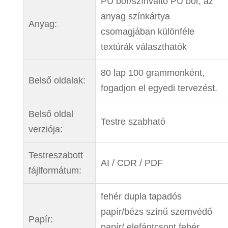
PU bőr/színváltó PU bőr, az
anyag színkártya
Anyag:
csomagjában különféle
textúrák választhatók
80 lap 100 grammonként,
Belső oldalak:
fogadjon el egyedi tervezést.
Belső oldal
Testre szabható
verziója:
Testreszabott
AI / CDR / PDF
fájlformátum:
fehér dupla tapadós
papír/bézs színű szemvédő
Papír:
papír/ elefántcsont fehér