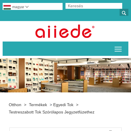
magyar


A fő
Otthon
>
Termékek
>
Egyedi Tok
>
Testreszabott Tok Szórólapos Jegyzetfüzethez