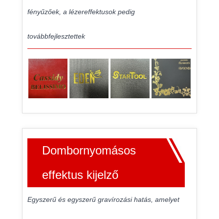
fényűzőek, a lézereffektusok pedig
továbbfejlesztettek
Dombornyomásos
effektus kijelző
Egyszerű és egyszerű gravírozási hatás, amelyet