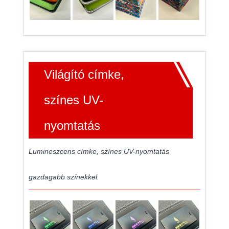
Világító címke,
színes UV-
nyomtatás
Lumineszcens címke, színes UV-nyomtatás
gazdagabb színekkel.