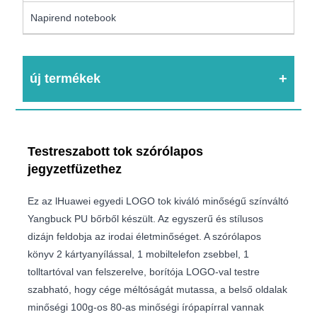
Napirend notebook
új termékek
Testreszabott tok szórólapos
jegyzetfüzethez
Ez az lHuawei egyedi LOGO tok kiváló minőségű színváltó
Yangbuck PU bőrből készült. Az egyszerű és stílusos
dizájn feldobja az irodai életminőséget. A szórólapos
könyv 2 kártyanyílással, 1 mobiltelefon zsebbel, 1
tolltartóval van felszerelve, borítója LOGO-val testre
szabható, hogy cége méltóságát mutassa, a belső oldalak
minőségi 100g-os 80-as minőségi írópapírral vannak