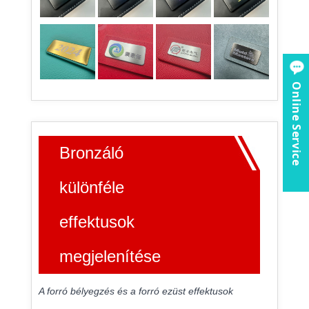
Online Service
Bronzáló
különféle
effektusok
megjelenítése
A forró bélyegzés és a forró ezüst effektusok