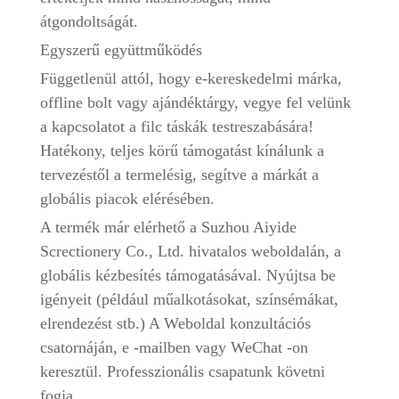
átgondoltságát.
Egyszerű együttműködés
Függetlenül attól, hogy e-kereskedelmi márka,
offline bolt vagy ajándéktárgy, vegye fel velünk
a kapcsolatot a filc táskák testreszabására!
Hatékony, teljes körű támogatást kínálunk a
tervezéstől a termelésig, segítve a márkát a
globális piacok elérésében.
A termék már elérhető a Suzhou Aiyide
Screctionery Co., Ltd. hivatalos weboldalán, a
globális kézbesítés támogatásával. Nyújtsa be
igényeit (például műalkotásokat, színsémákat,
elrendezést stb.) A Weboldal konzultációs
csatornáján, e -mailben vagy WeChat -on
keresztül. Professzionális csapatunk követni
fogja