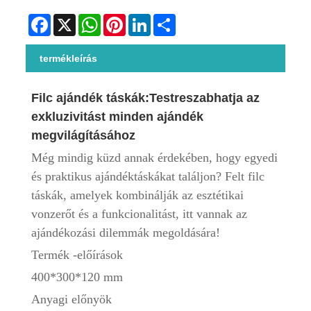
Facebook
X
WhatsApp
Pinterest
LinkedIn
Share
termékleírás
Filc ajándék táskák:
Testreszabhatja az
exkluzivitást minden ajándék
megvilágításához
Még mindig küzd annak érdekében, hogy egyedi
és praktikus ajándéktáskákat találjon? Felt filc
táskák, amelyek kombinálják az esztétikai
vonzerőt és a funkcionalitást, itt vannak az
ajándékozási dilemmák megoldására!
Termék -előírások
400*300*120 mm
Anyagi előnyök