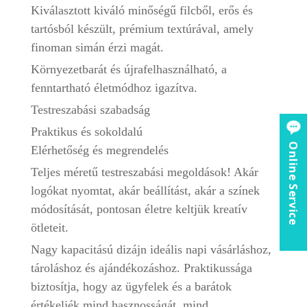
Kiválasztott kiváló minőségű filcből, erős és
tartósból készült, prémium textúrával, amely
finoman simán érzi magát.
Környezetbarát és újrafelhasználható, a
fenntartható életmódhoz igazítva.
Testreszabási szabadság
Praktikus és sokoldalú
Online Service
Elérhetőség és megrendelés
Teljes méretű testreszabási megoldások! Akár
logókat nyomtat, akár beállítást, akár a színek
módosítását, pontosan életre keltjük kreatív
ötleteit.
Nagy kapacitású dizájn ideális napi vásárláshoz,
tároláshoz és ajándékozáshoz. Praktikussága
biztosítja, hogy az ügyfelek és a barátok
értékeljék mind hasznosságát, mind