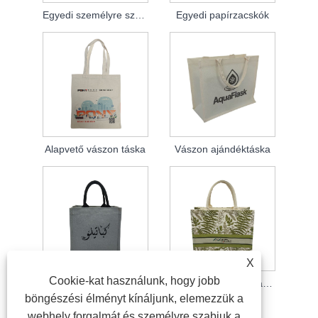
Egyedi személyre szabott papírzacskók
Egyedi papírzacskók
Alapvető vászon táska
Vászon ajándéktáska
X
Cookie-kat használunk, hogy jobb
Vászon kis táska
Kézműves vászon táskák
böngészési élményt kínáljunk, elemezzük a
webhely forgalmát és személyre szabjuk a