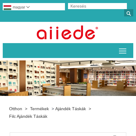
magyar


A fő
Otthon
>
Termékek
>
Ajándék Táskák
>
Filc Ajándék Táskák