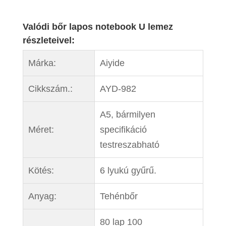
Valódi bőr lapos notebook U lemez
részleteivel:
Márka:
Aiyide
Cikkszám.:
AYD-982
A5, bármilyen
Méret:
specifikáció
testreszabható
Kötés:
6 lyukú gyűrű.
Anyag:
Tehénbőr
80 lap 100