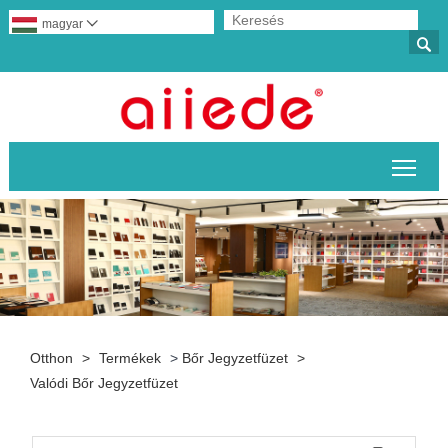
magyar


A fő
Otthon
>
Termékek
>
Bőr Jegyzetfüzet
>
Valódi Bőr Jegyzetfüzet