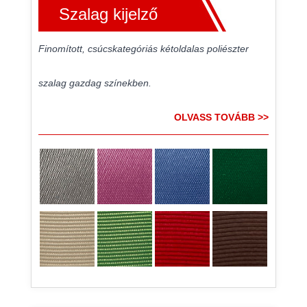
Szalag kijelző
Finomított, csúcskategóriás kétoldalas poliészter
szalag gazdag színekben.
OLVASS TOVÁBB >>