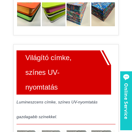
Világító címke,
színes UV-
nyomtatás
Online Service
Lumineszcens címke, színes UV-nyomtatás
gazdagabb színekkel.