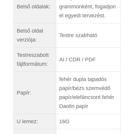
Belső oldalak:
grammonként, fogadjon
el egyedi tervezést.
Belső oldal
Testre szabható
verziója:
Testreszabott
AI / CDR / PDF
fájlformátum:
fehér dupla tapadós
papír/bézs szemvédő
Papír:
papír/elefáncsont fehér
Daolin papír
U lemez:
16G