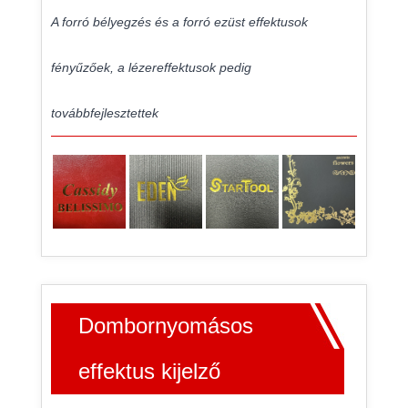
A forró bélyegzés és a forró ezüst effektusok
fényűzőek, a lézereffektusok pedig
továbbfejlesztettek
Dombornyomásos
effektus kijelző