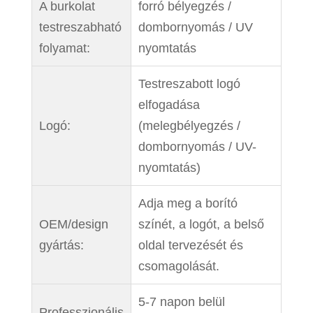
A burkolat
forró bélyegzés /
testreszabható
dombornyomás / UV
folyamat:
nyomtatás
Testreszabott logó
elfogadása
Logó:
(melegbélyegzés /
dombornyomás / UV-
nyomtatás)
Adja meg a borító
OEM/design
színét, a logót, a belső
gyártás:
oldal tervezését és
csomagolását.
5-7 napon belül
Professzionális