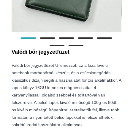
Valódi bőr jegyzetfüzet
Valódi bőr jegyzetfüzet U lemezzel: Ez a laza levelű
notebook marhabőrből készült, és a csúcskategóriás
klasszikus dizájn segíti a használatát fontos alkalmakkor. A
lapos könyv 16GU lemezes mágnescsattal, 4
kártyanyílással, oldalsó zsebbel és tolltartóval van
felszerelve. A belső lapok kiváló minőségű 100g-os 80db-
os kiváló minőségű írópapírral szerelhetők fel, illetve több
formátumú nyomtatott belső lapokkal is felszerelhetők,
sokrétű irodai használatra alkalmasak.