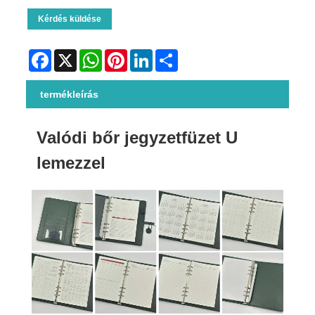
Kérdés küldése
Facebook
X
WhatsApp
Pinterest
LinkedIn
Share
termékleírás
Valódi bőr jegyzetfüzet U
lemezzel