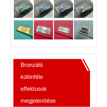
Bronzáló
különféle
effektusok
megjelenítése