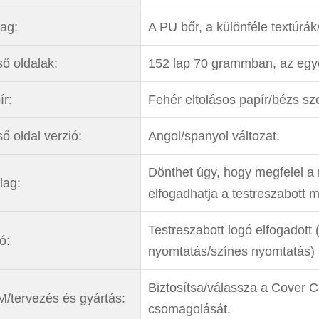
ag:
A PU bőr, a különféle textúrá
ső oldalak:
152 lap 70 grammban, az egye
ír:
Fehér eltolásos papír/bézs sz
ő oldal verzió:
Angol/spanyol változat.
Dönthet úgy, hogy megfelel a 
lag:
elfogadhatja a testreszabott m
Testreszabott logó elfogadot
ó:
nyomtatás/színes nyomtatás)
Biztosítsa/válassza a Cover Co
/tervezés és gyártás:
csomagolását.