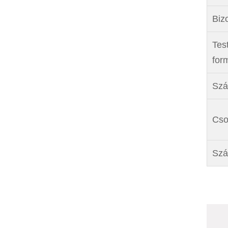
Biz
Test
for
Szál
Cso
Szá