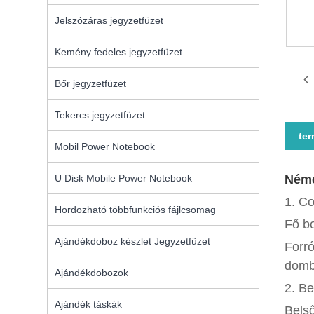
Jelszózáras jegyzetfüzet
Kemény fedeles jegyzetfüzet
Bőr jegyzetfüzet
Tekercs jegyzetfüzet
ter
Mobil Power Notebook
U Disk Mobile Power Notebook
Néme
1. C
Hordozható többfunkciós fájlcsomag
Fő bo
Ajándékdoboz készlet Jegyzetfüzet
Forró
domb
Ajándékdobozok
2. Be
Ajándék táskák
Belső