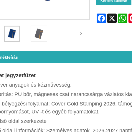
Kérdés küldése
Facebook
X
Wh
mékleírás
t jegyzetfüzet
over anyagok és kézművesség:
rítás: PU bőr, mágneses csat narancssárga vázlatos kial
 bélyegzési folyamat: Cover Gold Stamping 2026, támog
ornyomásot, UV -t és egyéb folyamatokat.
lső oldal szerkezete
 oldali információk: Személyes adatok, 2026-2027 naptá