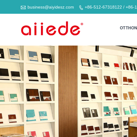

business@aiyidesz.com
+86-512-67318122 / +86-

OTTHO