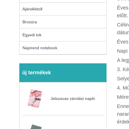
Éves 
Ajándéktoll
előtt.
Brosúra
Célin
dátu
Egyedi tok
Éves 
Napirend notebook
Napi 
A leg
3. K
új termékek
Sely
4. M
Mére
Jelszavas zárolási napló
Ennek
naran
érde