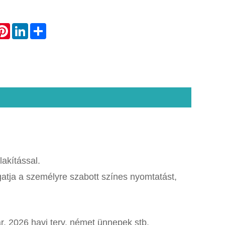
atsApp
Pinterest
LinkedIn
Share
akítással.
atja a személyre szabott színes nyomtatást,
r, 2026 havi terv, német ünnepek stb.