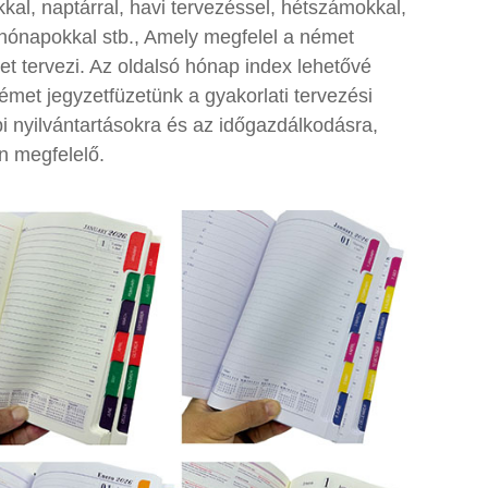
kal, naptárral, havi tervezéssel, hétszámokkal,
 hónapokkal stb., Amely megfelel a német
t tervezi. Az oldalsó hónap index lehetővé
met jegyzetfüzetünk a gyakorlati tervezési
i nyilvántartásokra és az időgazdálkodásra,
n megfelelő.