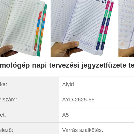
mológép napi tervezési jegyzetfüzete te
ka:
Aiyid
elszám:
AYD-2625-55
et:
A5
elező:
Varrás szálkötés.