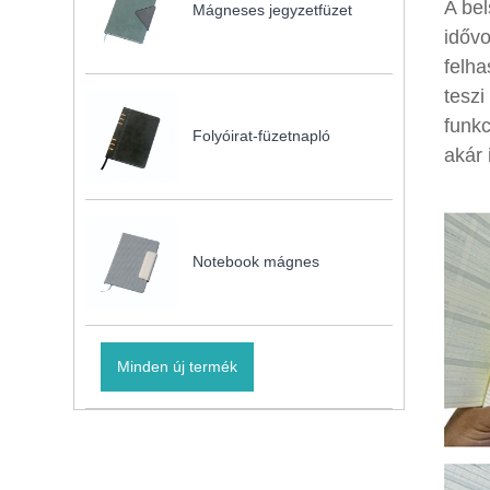
A bel
Mágneses jegyzetfüzet
idővo
felha
teszi
funkc
Folyóirat-füzetnapló
akár 
Notebook mágnes
Minden új termék