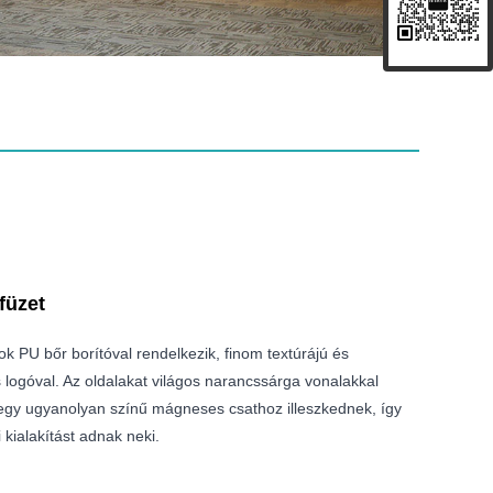
füzet
k PU bőr borítóval rendelkezik, finom textúrájú és
 logóval. Az oldalakat világos narancssárga vonalakkal
egy ugyanolyan színű mágneses csathoz illeszkednek, így
kialakítást adnak neki.