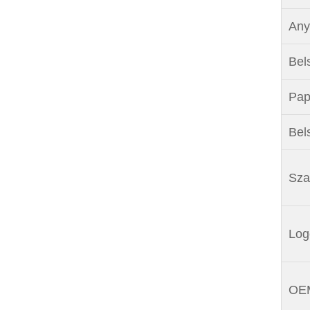
Any
Bel
Pap
Bels
Sza
Log
OEM