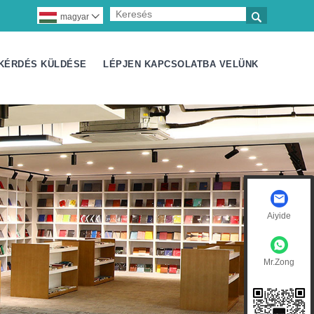

magyar

KÉRDÉS KÜLDÉSE
LÉPJEN KAPCSOLATBA VELÜNK
Aiyide
Mr.Zong