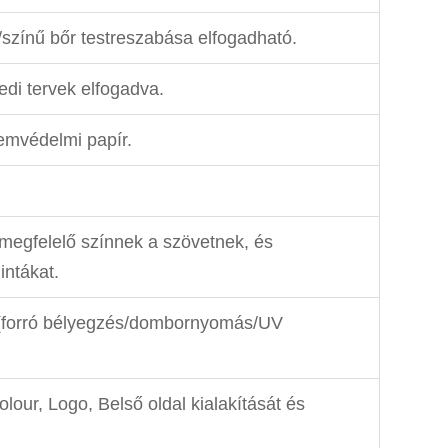
k/színű bőr testreszabása elfogadható.
di tervek elfogadva.
emvédelmi papír.
megfelelő színnek a szövetnek, és
intákat.
t (forró bélyegzés/dombornyomás/UV
lour, Logo, Belső oldal kialakítását és