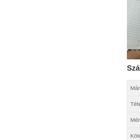
Szá
Már
Tét
Mér
Köt