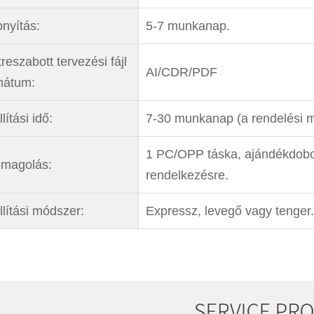
onyítás:
5-7 munkanap.
reszabott tervezési fájl
AI/CDR/PDF
mátum:
lítási idő:
7-30 munkanap (a rendelési m
1 PC/OPP táska, ajándékdobo
magolás:
rendelkezésre.
llítási módszer:
Expressz, levegő vagy tenger.