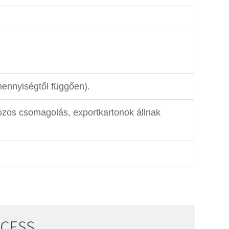
ennyiségtől függően).
zos csomagolás, exportkartonok állnak