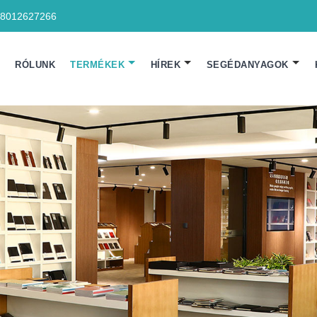
18012627266
N
RÓLUNK
TERMÉKEK
HÍREK
SEGÉDANYAGOK