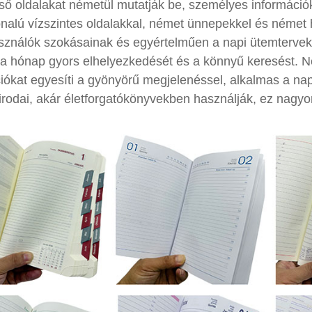
ső oldalakat németül mutatják be, személyes információk
nalú vízszintes oldalakkal, német ünnepekkel és német
sználók szokásainak és egyértelműen a napi ütemterveke
 a hónap gyors elhelyezkedését és a könnyű keresést. Né
iókat egyesíti a gyönyörű megjelenéssel, alkalmas a nap
irodai, akár életforgatókönyvekben használják, ez nagyo