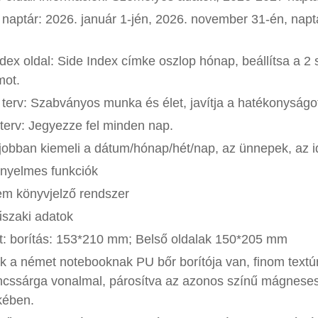
naptár: 2026. január 1-jén, 2026. november 31-én, naptá
dex oldal: Side Index címke oszlop hónap, beállítsa a 2
mot.
terv: Szabványos munka és élet, javítja a hatékonyságo
terv: Jegyezze fel minden nap.
jobban kiemeli a dátum/hónap/hét/nap, az ünnepek, az id
ényelmes funkciók
em könyvjelző rendszer
űszaki adatok
t: borítás: 153*210 mm; Belső oldalak 150*205 mm
 a német notebooknak PU bőr borítója van, finom textúr
cssárga vonalmal, párosítva az azonos színű mágneses c
kében.