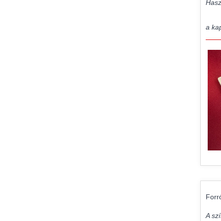
Hasz
a kap
Forr
A sz