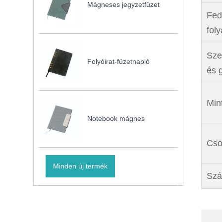
Mágneses jegyzetfüzet
Fed
fol
Sze
Folyóirat-füzetnapló
és 
Mint
Notebook mágnes
Cso
Minden új termék
Szá