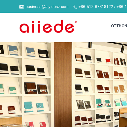

business@aiyidesz.com
+86-512-67318122 / +86-

OTTHO