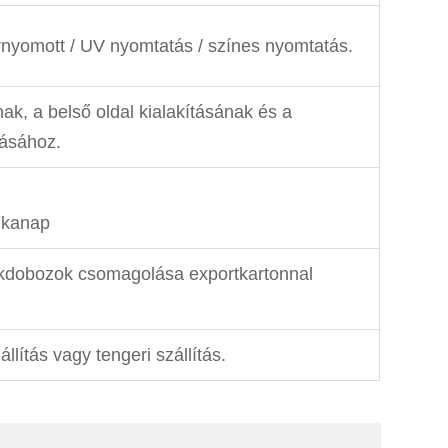
nyomott / UV nyomtatás / színes nyomtatás.
nak, a belső oldal kialakításának és a
tásához.
unkanap
kdobozok csomagolása exportkartonnal
állítás vagy tengeri szállítás.