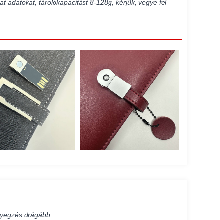
t adatokat, tárolókapacitást 8-128g, kérjük, vegye fel
élyegzés drágább