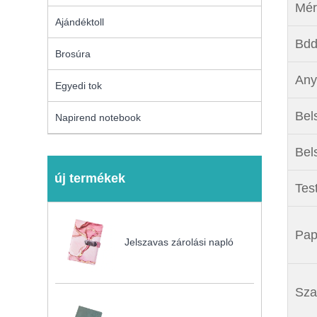
Mér
Ajándéktoll
Bdd
Brosúra
Any
Egyedi tok
Bels
Napirend notebook
Bels
új termékek
Tes
Pap
Jelszavas zárolási napló
Sza