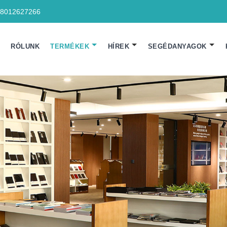
18012627266
N
RÓLUNK
TERMÉKEK
HÍREK
SEGÉDANYAGOK