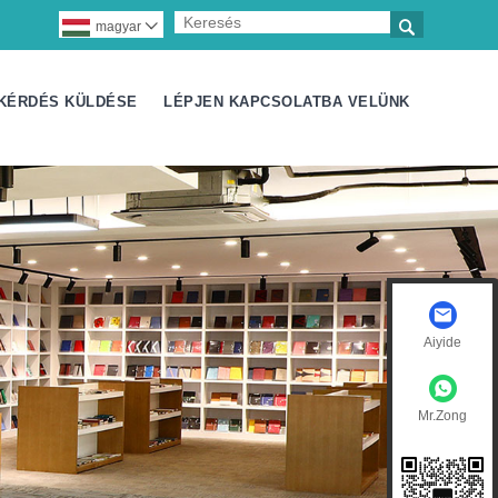

magyar

KÉRDÉS KÜLDÉSE
LÉPJEN KAPCSOLATBA VELÜNK
Aiyide
Mr.Zong