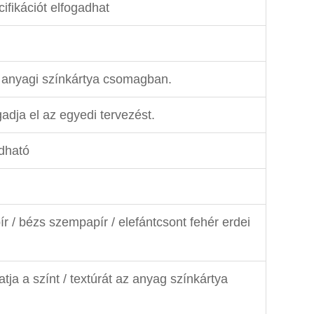
ifikációt elfogadhat
 anyagi színkártya csomagban.
adja el az egyedi tervezést.
dható
r / bézs szempapír / elefántcsont fehér erdei
tja a színt / textúrát az anyag színkártya