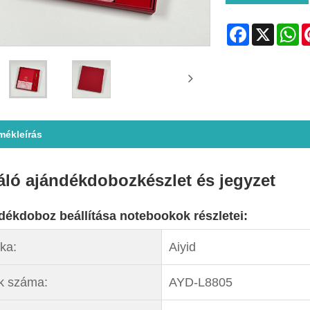
Facebook
X
Wh
mékleírás
áló ajándékdobozkészlet és jegyzet
dékdoboz beállítása notebookok részletei:
ka:
Aiyid
k száma:
AYD-L8805