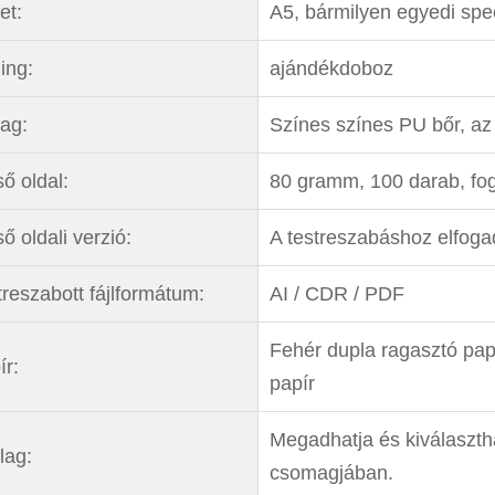
et:
A5, bármilyen egyedi spec
ing:
ajándékdoboz
ag:
Színes színes PU bőr, az
ő oldal:
80 gramm, 100 darab, fog
ő oldali verzió:
A testreszabáshoz elfoga
treszabott fájlformátum:
AI / CDR / PDF
Fehér dupla ragasztó papí
ír:
papír
Megadhatja és kiválasztha
lag:
csomagjában.