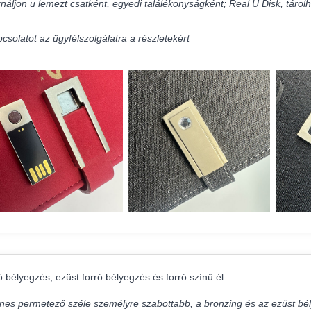
náljon u lemezt csatként, egyedi találékonyságként; Real U Disk, tárolha
csolatot az ügyfélszolgálatra a részletekért
ó bélyegzés, ezüst forró bélyegzés és forró színű él
ínes permetező széle személyre szabottabb, a bronzing és az ezüst b