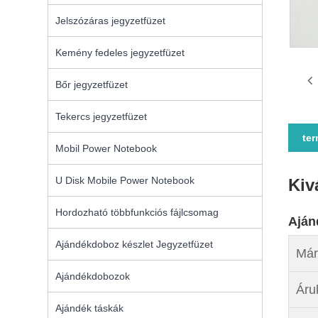
Jelszózáras jegyzetfüzet
Kemény fedeles jegyzetfüzet
Bőr jegyzetfüzet
Tekercs jegyzetfüzet
ter
Mobil Power Notebook
U Disk Mobile Power Notebook
Kiv
Hordozható többfunkciós fájlcsomag
Aján
Ajándékdoboz készlet Jegyzetfüzet
Már
Ajándékdobozok
Áru
Ajándék táskák