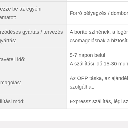
ezze be az egyéni
Forró bélyegzés / dombor
yamatot:
rződéses gyártás / tervezés
A borító színének, a logó
gyártás:
csomagolásnak a biztosí
5-7 napon belül
avételi idő:
A szállítási idő 15-30 m
Az OPP táska, az ajándé
magolás:
szolgálhat.
llítási mód:
Expressz szállítás, légi sz