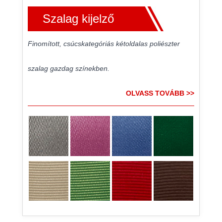
Szalag kijelző
Finomított, csúcskategóriás kétoldalas poliészter
szalag gazdag színekben.
OLVASS TOVÁBB >>