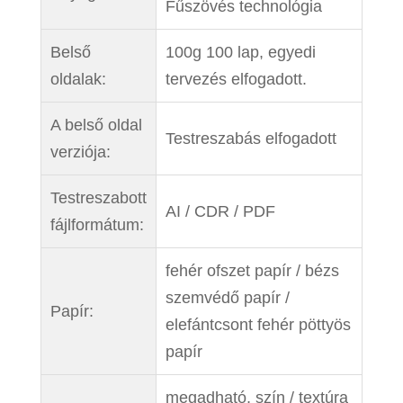
Fűszövés technológia
Belső
100g 100 lap, egyedi
oldalak:
tervezés elfogadott.
A belső oldal
Testreszabás elfogadott
verziója:
Testreszabott
AI / CDR / PDF
fájlformátum:
fehér ofszet papír / bézs
szemvédő papír /
Papír:
elefántcsont fehér pöttyös
papír
megadható, szín / textúra