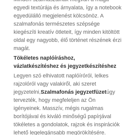
egyedi textúrája és árnyalata, így a notebook
egyedülálló megjelenést kölcsönöz. A
szalmafonás természetes szépsége
kiegészíti kreatív ötleteit, így minden kitöltött
oldal egy nagyobb, élő történet részének érzi
magát.
Tökéletes naplóíráshoz,
vázlatkészítéshez és jegyzetkészítéshez
Legyen szó elhivatott naplóíróról, lelkes
rajzolóról vagy valakiről, aki szeret
jegyzetelni,
Szalmafonás jegyzetfüzet
úgy
tervezték, hogy megfeleljen az Ön
igényeinek. Masszív, mégis rugalmas
borítójával és kiváló minőségű papírjával
tökéletes a gondolatok, rajzok és inspirációk
lehető legelegánsabb megörökítésére.