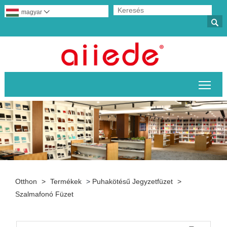
magyar


A fő
Otthon
>
Termékek
>
Puhakötésű Jegyzetfüzet
>
Szalmafonó Füzet