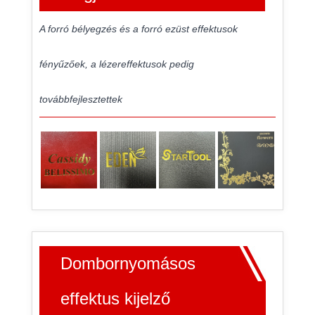
A forró bélyegzés és a forró ezüst effektusok
fényűzőek, a lézereffektusok pedig
továbbfejlesztettek
Dombornyomásos
effektus kijelző