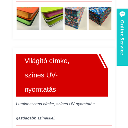
Online Service
Világító címke,
színes UV-
nyomtatás
Lumineszcens címke, színes UV-nyomtatás
gazdagabb színekkel.