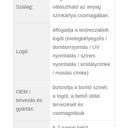
Szalag:
választható az anyag
színkártya csomagjában.
elfogadja a testreszabott
logót (melegbélyegzés /
dombornyomás / UV
Logó:
nyomtatás / színes
nyomtatás / kristálycímke
/ mosási címke)
biztosítja a borító színét,
OEM /
a logót, a belső oldal
tervezés és
tervezését és
gyártás:
csomagolását.
5-7 napon belül