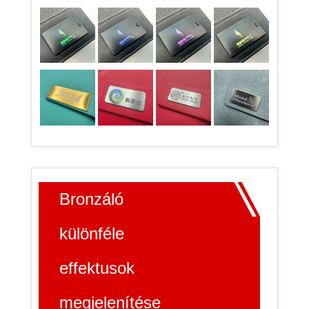
Bronzáló
különféle
effektusok
megjelenítése