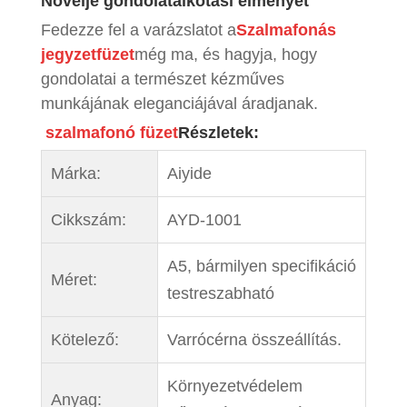
Növelje gondolatalkotási élményét
Fedezze fel a varázslatot a
Szalmafonás
jegyzetfüzet
még ma, és hagyja, hogy
gondolatai a természet kézműves
munkájának eleganciájával áradjanak.
szalmafonó füzet
Részletek:
Márka:
Aiyide
Cikkszám:
AYD-1001
A5, bármilyen specifikáció
Méret:
testreszabható
Kötelező:
Varrócérna összeállítás.
Környezetvédelem
Anyag: