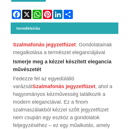
Facebook
X
WhatsApp
Pinterest
LinkedIn
Share
termékleírás
Szalmafonás jegyzetfüzet
: Gondolatainak
megalkotása a természet eleganciájával
Ismerje meg a kézzel készített elegancia
művészetét
Fedezze fel az egyedülálló
varázsát
Szalmafonás jegyzetfüzet
, ahol a
hagyományos kézművesség találkozik a
modern eleganciával. Ez a finom
szalmaszálakból kézzel szőtt jegyzetfüzet
nem csupán egy eszköz a gondolatok
feljegyzéséhez – ez egy műalkotás, amely