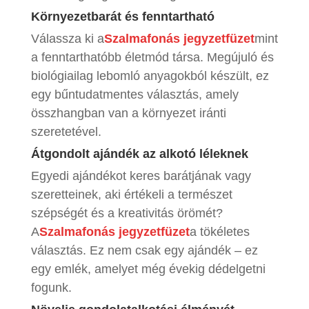
Környezetbarát és fenntartható
Válassza ki a
Szalmafonás jegyzetfüzet
mint
a fenntarthatóbb életmód társa. Megújuló és
biológiailag lebomló anyagokból készült, ez
egy bűntudatmentes választás, amely
összhangban van a környezet iránti
szeretetével.
Átgondolt ajándék az alkotó léleknek
Egyedi ajándékot keres barátjának vagy
szeretteinek, aki értékeli a természet
szépségét és a kreativitás örömét?
A
Szalmafonás jegyzetfüzet
a tökéletes
választás. Ez nem csak egy ajándék – ez
egy emlék, amelyet még évekig dédelgetni
fogunk.