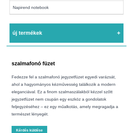
Napirend notebook
új termékek
szalmafonó füzet
Fedezze fel a szalmafonó jegyzetfüzet egyedi varázsát,
ahol a hagyományos kézművesség találkozik a modern
eleganciával. Ez a finom szalmaszálakból kézzel szőtt
jegyzetfüzet nem csupán egy eszköz a gondolatok
feljegyzéséhez – ez egy műalkotás, amely megragadja a
természet lényegét.
Kérdés küldése