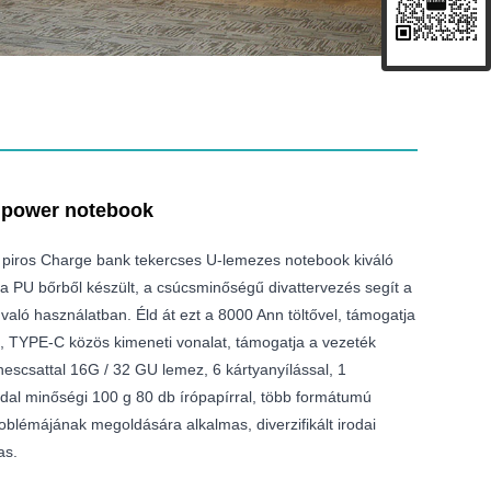
 power notebook
 a piros Charge bank tekercses U-lemezes notebook kiváló
 PU bőrből készült, a csúcsminőségű divattervezés segít a
való használatban. Éld át ezt a 8000 Ann töltővel, támogatja
t, TYPE-C közös kimeneti vonalat, támogatja a vezeték
gnescsattal 16G / 32 GU lemez, 6 kártyanyílással, 1
 oldal minőségi 100 g 80 db írópapírral, több formátumú
oblémájának megoldására alkalmas, diverzifikált irodai
as.