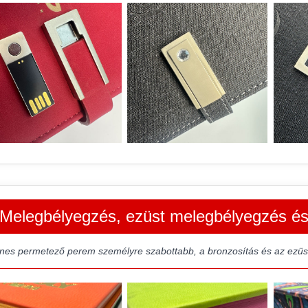
Melegbélyegzés, ezüst melegbélyegzés és 
ínes permetező perem személyre szabottabb, a bronzosítás és az ezü