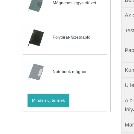
Mágneses jegyzetfüzet
Az o
Tes
Folyóirat-füzetnapló
Pap
Kon
Notebook mágnes
U l
A b
Minden új termék
fol
Mar