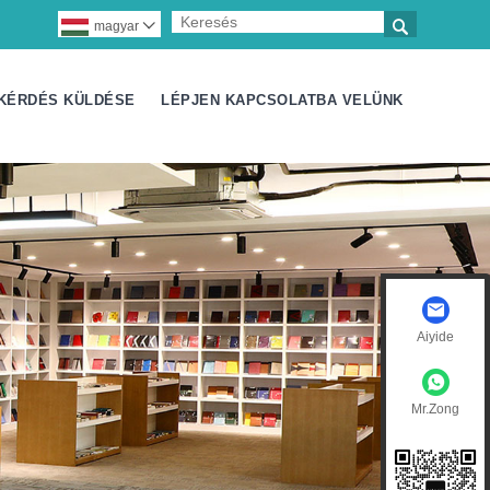

magyar

KÉRDÉS KÜLDÉSE
LÉPJEN KAPCSOLATBA VELÜNK
Aiyide
Mr.Zong