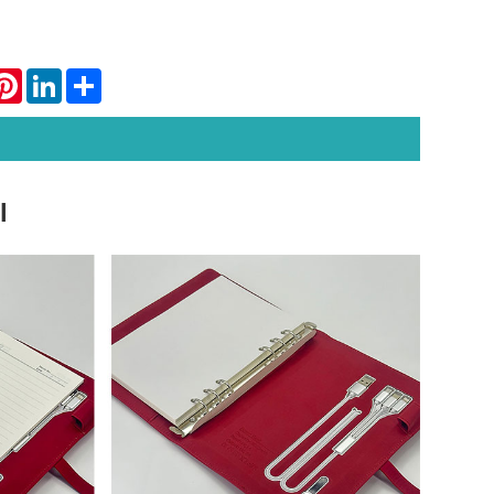
atsApp
Pinterest
LinkedIn
Share
l