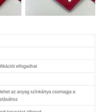
fikációt elfogadhat
 lehet az anyag színkártya csomagja a
sztásához
di tervezést elfogad.