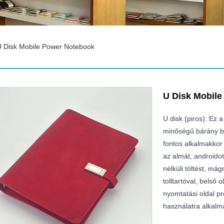
U Disk Mobile Power Notebook
U Disk Mobile
U disk (piros): Ez
minőségű bárány ba
fontos alkalmakkor 
az almát, androido
nélküli töltést, má
tolltartóval, belső
nyomtatási oldal pr
használatra alkalm