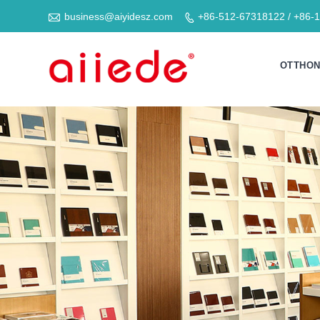

business@aiyidesz.com
+86-512-67318122 / +86-

OTTHO