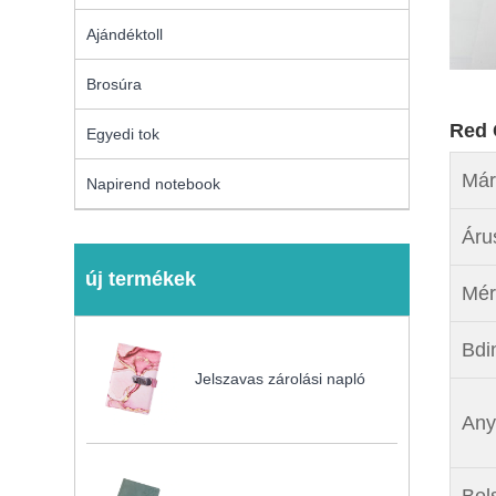
Ajándéktoll
Brosúra
Red 
Egyedi tok
Már
Napirend notebook
Áru
új termékek
Mér
Bdi
Jelszavas zárolási napló
Any
Bels