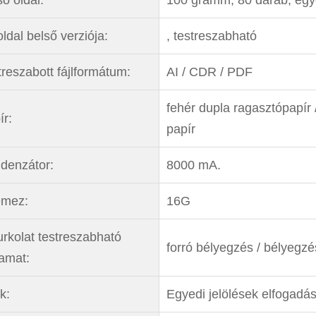
ldal belső verziója:
, testreszabható
treszabott fájlformátum:
AI / CDR / PDF
fehér dupla ragasztópapír 
ír:
papír
denzátor:
8000 mA.
emez:
16G
urkolat testreszabható
forró bélyegzés / bélyegz
yamat:
k:
Egyedi jelölések elfogadás