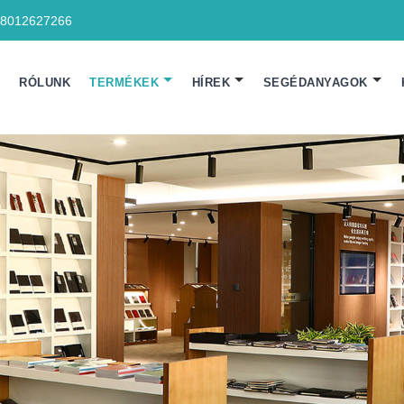
18012627266
N
RÓLUNK
TERMÉKEK
HÍREK
SEGÉDANYAGOK