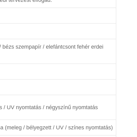
/ bézs szempapír / elefántcsont fehér erdei
és / UV nyomtatás / négyszínű nyomtatás
a (meleg / bélyegzett / UV / színes nyomtatás)