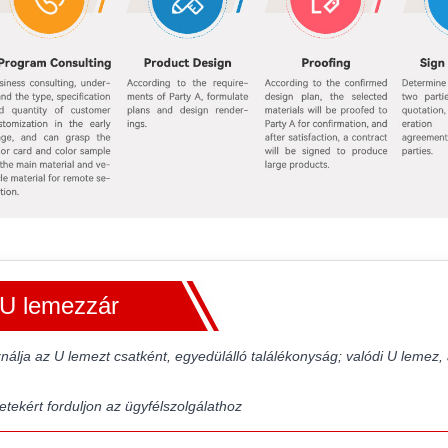
U lemezzár
nálja az U lemezt csatként, egyedülálló találékonyság; valódi U lemez,
etekért forduljon az ügyfélszolgálathoz