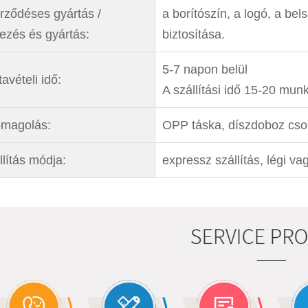
rződéses gyártás /
a borítószín, a logó, a bel
vezés és gyártás:
biztosítása.
5-7 napon belül
avételi idő:
A szállítási idő 15-20 mu
magolás:
OPP táska, díszdoboz csom
llítás módja:
expressz szállítás, légi vag