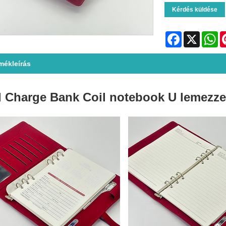
Kérdés küldése
Facebook
X
Wh
mékleírás
 Charge Bank Coil notebook U lemezze