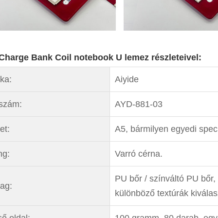
Charge Bank Coil notebook U lemez részleteivel:
ka:
Aiyide
szám:
AYD-881-03
et:
A5, bármilyen egyedi speci
ng:
Varró cérna.
PU bőr / színváltó PU bőr,
ag:
különböző textúrák kivála
ő oldal:
100 gramm, 80 darab, egye