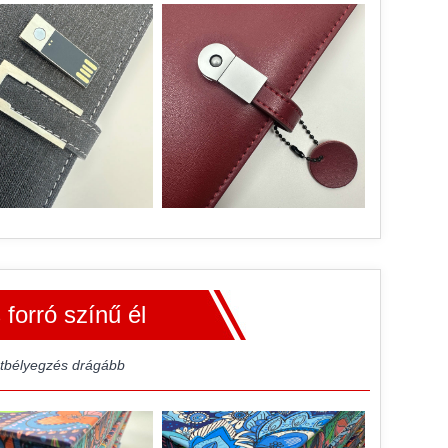
forró színű él
stbélyegzés drágább