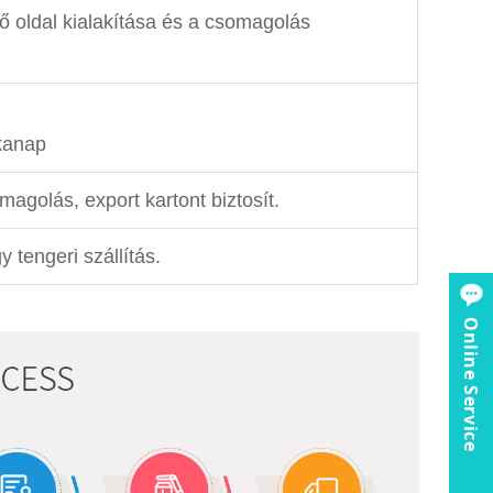
ső oldal kialakítása és a csomagolás
nkanap
agolás, export kartont biztosít.
y tengeri szállítás.
Online Service