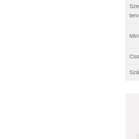
Sze
ter
Mint
Cso
Szá