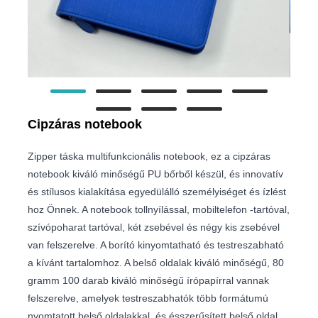
Cipzáras notebook
Zipper táska multifunkcionális notebook, ez a cipzáras
notebook kiváló minőségű PU bőrből készül, és innovatív
és stílusos kialakítása egyedülálló személyiséget és ízlést
hoz Önnek. A notebook tollnyílással, mobiltelefon -tartóval,
szívópoharat tartóval, két zsebével és négy kis zsebével
van felszerelve. A borító kinyomtatható és testreszabható
a kívánt tartalomhoz. A belső oldalak kiváló minőségű, 80
gramm 100 darab kiváló minőségű írópapírral vannak
felszerelve, amelyek testreszabhatók több formátumú
nyomtatott belső oldalakkal, és ésszerűsített belső oldal