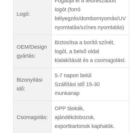
Fogadja el a testreszabott
logót (forró
Logó:
bélyegzés/dombornyomás/UV
nyomtatás/színes nyomtatás)
Biztosítsa a borító színét,
OEM/Design
logót, a belső oldal
gyártás:
kialakítását és a csomagolást.
5-7 napon belül
Bizonyítási
Szállítási idő 15-30
idő:
munkanap
OPP táskák,
Csomagolás:
ajándékdobozok,
exportkartonok kaphatók.