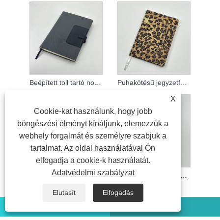
Beépített toll tartó notebook
Puhakötésű jegyzetfüzet
X
Cookie-kat használunk, hogy jobb
böngészési élményt kínáljunk, elemezzük a
webhely forgalmát és személyre szabjuk a
tartalmat. Az oldal használatával Ön
elfogadja a cookie-k használatát.
Adatvédelmi szabályzat
Puhakötésű jegyzetfüzet
Puhakötésű jegyzetfüzet
Elutasít
Elfogadás
WhatsApp
Email