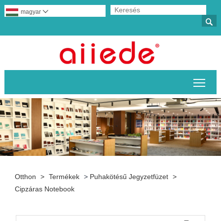
magyar


A fő
Otthon
>
Termékek
>
Puhakötésű Jegyzetfüzet
>
Cipzáras Notebook