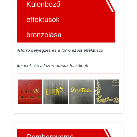
Különböző
effektusok
bronzolása
A forró bélyegzés és a forró ezüst effektusok
luxusok, és a lézerhatások frissülnek
Dombornyomó