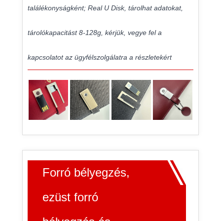
találékonyságként; Real U Disk, tárolhat adatokat,
tárolókapacitást 8-128g, kérjük, vegye fel a
kapcsolatot az ügyfélszolgálatra a részletekért
Forró bélyegzés,
ezüst forró