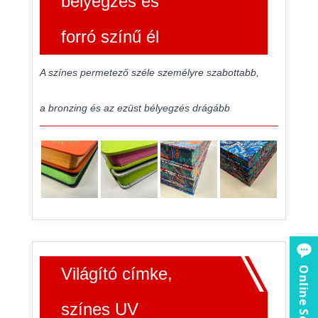
bélyegzés és
forró színű él
A színes permetező széle személyre szabottabb,
a bronzing és az ezüst bélyegzés drágább
Világító címke,
Online Service
színes UV