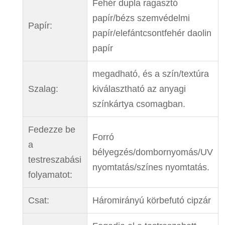
Fehér dupla ragasztó
papír/bézs szemvédelmi
Papír:
papír/elefántcsontfehér daolin
papír
megadható, és a szín/textúra
Szalag:
kiválasztható az anyagi
színkártya csomagban.
Fedezze be
Forró
a
bélyegzés/dombornyomás/UV
testreszabási
nyomtatás/színes nyomtatás.
folyamatot:
Csat:
Háromirányú körbefutó cipzár