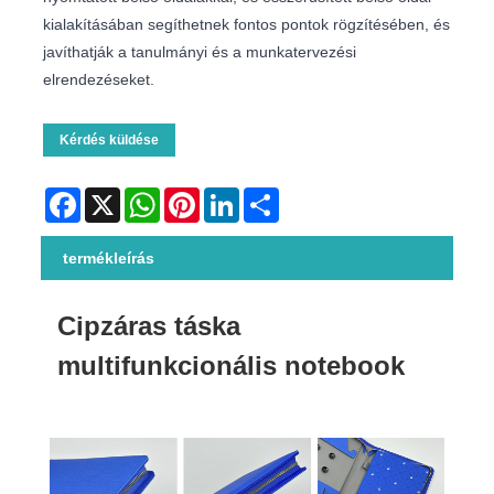
kialakításában segíthetnek fontos pontok rögzítésében, és
javíthatják a tanulmányi és a munkatervezési
elrendezéseket.
Kérdés küldése
Facebook
X
WhatsApp
Pinterest
LinkedIn
Share
termékleírás
Cipzáras táska
multifunkcionális notebook