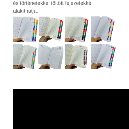
és történetekkel töltött fejezetekké
alakíthatja.