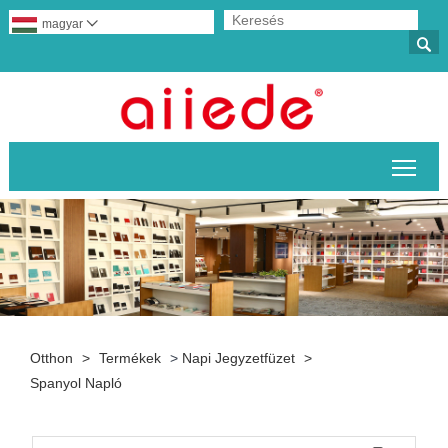
magyar


A fő
Otthon
>
Termékek
>
Napi Jegyzetfüzet
>
Spanyol Napló