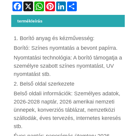
Facebook
X
WhatsApp
Pinterest
LinkedIn
Share
termékleírás
1. Borító anyag és kézművesség:
Borító: Színes nyomtatás a bevont papírra.
Nyomtatási technológia: A borító támogatja a
személyre szabott színes nyomtatást, UV
nyomtatást stb.
2. Belső oldal szerkezete
Belső oldali információk: Személyes adatok,
2026-2028 naptár, 2026 amerikai nemzeti
ünnepek, konverziós táblázat, nemzetközi
szállodák, éves tervezés, internetes keresés
stb.
Éves naptár: panorámás ütemterv 2026.