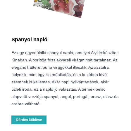
Spanyol napló
Ez egy egyedülálló spanyol napló, amelyet Aiyide készített
Kínában. A borítója friss akvarell virágmintát tartalmaz. Az
elegáns hátteret puha virágokkal illesztik. Az asztalra
helyezik, mint egy kis műalkotás, és a kezében lévő
szemnek is kellemes. Akár napi nyilvántartások, akár
üzleti iroda, ez a napló jó választás. A termék belső
alapvető verziója spanyol, angol, portugál, orosz, olasz és
arabra váltható.
Kérdés küldése