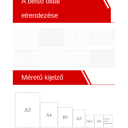
A belső oldal
elrendezése
Méretű kijelző