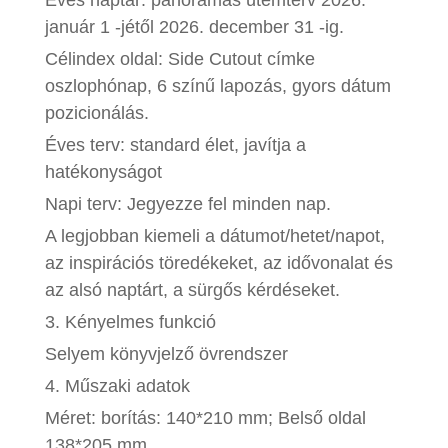
január 1 -jétől 2026. december 31 -ig.
Célindex oldal: Side Cutout címke
oszlophónap, 6 színű lapozás, gyors dátum
pozicionálás.
Éves terv: standard élet, javítja a
hatékonyságot
Napi terv: Jegyezze fel minden nap.
A legjobban kiemeli a dátumot/hetet/napot,
az inspirációs töredékeket, az idővonalat és
az alsó naptárt, a sürgős kérdéseket.
3. Kényelmes funkció
Selyem könyvjelző övrendszer
4. Műszaki adatok
Méret: borítás: 140*210 mm; Belső oldal
138*205 mm