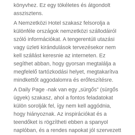
könyvhez. Ez egy tökéletes és átgondolt
asszisztens.
A Nemzetközi Hotel szakasz felsorolja a
különféle országok nemzetközi szállodáiról
szóló információkat. A tengerentúli utazási
vagy üzleti kirándulások tervezésekor nem
kell szállást keresnie az interneten. Ez
segíthet abban, hogy gyorsan megtalálja a
megfelelő tartózkodási helyet, megtakarítva
mindkettőt aggodalomra és erőfeszítésre.
A Daily Page -nak van egy „sürgős” (sürgős
ügyek) szakasz, ahol a fontos feladatokat
külön sorolják fel, így nem kell aggódnia,
hogy hiányoznak. Az inspirációkat és a
teendőket is rögzítheti ebben a spanyol
naplóban, és a rendes napokat jól szervezett