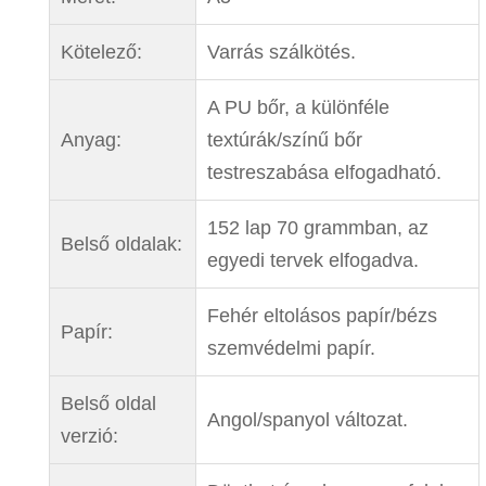
Kötelező:
Varrás szálkötés.
A PU bőr, a különféle
Anyag:
textúrák/színű bőr
testreszabása elfogadható.
152 lap 70 grammban, az
Belső oldalak:
egyedi tervek elfogadva.
Fehér eltolásos papír/bézs
Papír:
szemvédelmi papír.
Belső oldal
Angol/spanyol változat.
verzió: