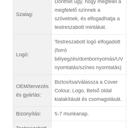
Dönthet úgy, hogy megfelel a
megfelelő színnek a
Szalag:
szövetnek, és elfogadhatja a
testreszabott mintákat.
Testreszabott logó elfogadott
(forró
Logó:
bélyegzés/dombornyomás/UV
nyomtatás/színes nyomtatás)
Biztosítsa/válassza a Cover
OEM/tervezés
Colour, Logo, Belső oldal
és gyártás:
kialakítását és csomagolását.
Bizonyítás:
5-7 munkanap.