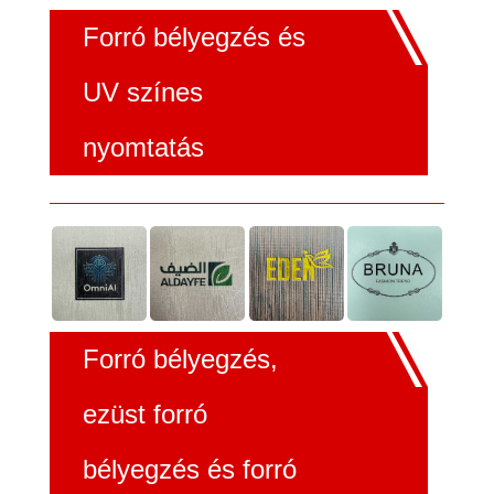
Forró bélyegzés és
UV színes
nyomtatás
Forró bélyegzés,
ezüst forró
bélyegzés és forró