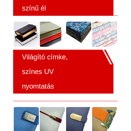
színű él
Világító címke,
színes UV
nyomtatás